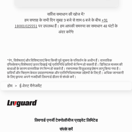
सर्विस समाधान की खोज में?
हम सप्ताह के सभी दिन सुबह 9 बजे से शाम 6 बजे के बीच
+91
18001025551
पर उपलब्ध हैं। हम आपकी समस्या का समाधान 48 घंटों के
View this post on Instagram
अंदर करेंगे!
*रंग, विशेषताएं और विशिष्टताएं बिना किसी पूर्व सूचना के परिवर्तन के अधीन हैं। वास्तविक
एप्लिकेशन/विशेषताएं ऊपर दिखाई गई प्रतिनिधि छवियों से भिन्न हो सकती हैं। डिजिटल माध्यम की
बाधाओं के कारण वास्तविक रंग भिन्न हो सकते हैं। रचनात्मक विज़ुअलाइज़ेशन लागू किया गया है।
छवियाँ और चित्रण केवल उदाहरणात्मक और प्रतिनिधित्वात्मक उद्देश्यों के लिए हैं। अधिक जानकारी
के लिए कृपया अपने नजदीकी लिवगार्ड डीलर से संपर्क करें।
होम
>
ई-वेस्ट मैनेजमेंट
A post shared by LivguardEnergy (@livguardenergy)
लिवगार्ड एनर्जी टेक्नोलॉजीज प्राइवेट लिमिटेड
संपर्क करें