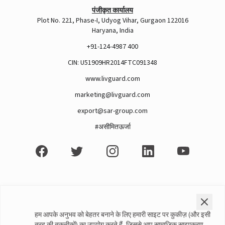
पंजीकृत कार्यालय
Plot No. 221, Phase-I, Udyog Vihar, Gurgaon 122016
Haryana, India
+91-124-4987 400
CIN: U51909HR2014FTC091348
www.livguard.com
marketing@livguard.com
View this post on Instagram
export@sar-group.com
#असीमितऊर्जा
घर के लिए समाधान
सोलर समाधान
होम इनवर्टर
सोलर पैनल
हाय-कैपेसिटी इनवर्टर
सोलर बैटरीज
हम आपके अनुभव को बेहतर बनाने के लिए हमारी साइट पर कुकीज़ (और इसी
A post shared by Rajan Arora (@hustlingrajan)
इनवर्टर बैटरी
ऑन-ग्रिड इनवर्टर