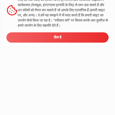
तरह की तकनीकों) का उपयोग करते हैं, जिससे आप सामाजिक साझाकरण
इनवर्टर और बैटरी कोम्बो
ऑफ-ग्रिड इनवर्टर
कार्यक्षमता (फेसबुक, इंस्टाग्राम इत्यादि के लिए) से लाभ उठा सकते हैं और
हाइब्रिड इनवर्टर
उन संदेशों को तैयार कर सकते हैं जो आपके लिए प्रासंगिक हैं (हमारी साइट
Lithium Solutions
सोलर चार्ज कंट्रोलर
पर, और अन्य)। वे हमें यह समझने में भी मदद करते हैं कि हमारी साइट का
Lithium X
सोलर मैनेजमेंट यूनिट
उपयोग कैसे किया जा रहा है। "स्वीकार करें" पर क्लिक करके आप कुकीज़ के
Lithium XDT
हमारे उपयोग के लिए सहमति देते हैं।
खरीदारी उपकरण
ऑटोमोटिव समाधान
कीमत जाँचे
2-पहिया
ऑफर्स
ठीक है
3-पहिया बैटरी
लोड कैलकुलेटर - होम
यात्री वाहन
ऑटोमोटिव बैटरी खोजें
व्यापारिक वाहन
सोलर बचत कैलकुलेटर
खेत वाहन
ब्रोशर डाउनलोड करें
ई-रिक्शा बैटरीज
डीलर ढूँढें
ई-रिक्शा चार्जर
इनवर्टर और बैटरी के अधिकृत डीलर
कंपनी
मेरे निकट इनवर्टर और बैटरी डीलर
हमारे बारे में
सोलर सलूशन के अधिकृत डीलर
View this post on Instagram
भारत संचालन
मेरे निकट सोलर सलूशन डीलर
वैश्विक संचालन
सहायता
कॉर्पोरेट सामाजिक उत्तरदायित्व
ई-वेस्ट मैनेजमेंट
हमसे संपर्क करें
शासन
सर्विस
ब्लॉग
वारंटी पंजीकरण
मीडिया और गैलरी
ग्राहक नीतियां