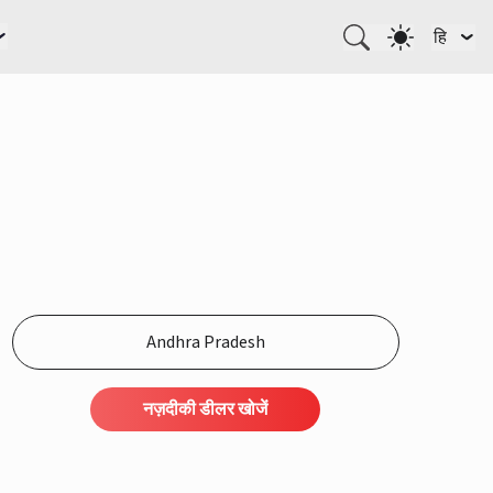
हि
नज़दीकी डीलर खोजें