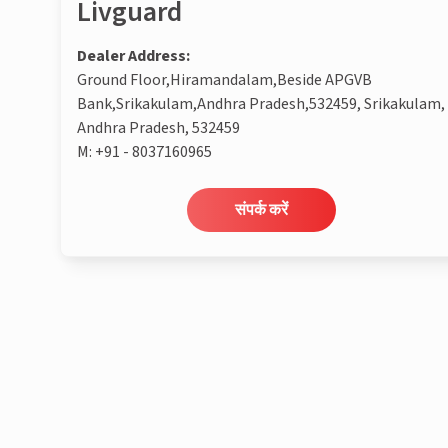
Livguard
Dealer Address:
Ground Floor,Hiramandalam,Beside APGVB
Bank,Srikakulam,Andhra Pradesh,532459, Srikakulam,
Andhra Pradesh, 532459
M:
+91 - 8037160965
संपर्क करें