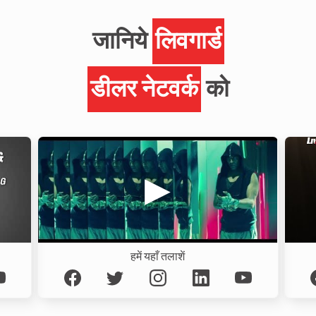
जानिये
लिवगार्ड
डीलर नेटवर्क
को
हमें यहाँ तलाशें