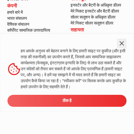
इनवर्टर और बैटरी के अधिकृत डीलर
कंपनी
मेरे निकट इनवर्टर और बैटरी डीलर
हमारे बारे में
सोलर सलूशन के अधिकृत डीलर
भारत संचालन
मेरे निकट सोलर सलूशन डीलर
वैश्विक संचालन
सहायता
कॉर्पोरेट सामाजिक उत्तरदायित्व
ई-वेस्ट मैनेजमेंट
हमसे संपर्क करें
शासन
सर्विस
ब्लॉग
वारंटी पंजीकरण
हम आपके अनुभव को बेहतर बनाने के लिए हमारी साइट पर कुकीज़ (और इसी
मीडिया और गैलरी
ग्राहक नीतियां
तरह की तकनीकों) का उपयोग करते हैं, जिससे आप सामाजिक साझाकरण
वीडियो
नियम और शर्तें
कार्यक्षमता (फेसबुक, इंस्टाग्राम इत्यादि के लिए) से लाभ उठा सकते हैं और
सेल्स वापसी नीति
उन संदेशों को तैयार कर सकते हैं जो आपके लिए प्रासंगिक हैं (हमारी साइट
गोपनीयता नीति
पर, और अन्य)। वे हमें यह समझने में भी मदद करते हैं कि हमारी साइट का
उपयोग कैसे किया जा रहा है। "स्वीकार करें" पर क्लिक करके आप कुकीज़ के
लिवगार्ड के बारे में अधिक जानकारी
हमारे उपयोग के लिए सहमति देते हैं।
ठीक है
ऊर्जा
डीलर
मूल्य निर्धारण
सर्विस
लोड कैलकुलेटर
© लिवगार्ड 2023। सभी अधिकार सुरक्षित
समाधान