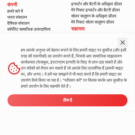
इनवर्टर और बैटरी के अधिकृत डीलर
कंपनी
मेरे निकट इनवर्टर और बैटरी डीलर
हमारे बारे में
सोलर सलूशन के अधिकृत डीलर
भारत संचालन
मेरे निकट सोलर सलूशन डीलर
वैश्विक संचालन
सहायता
कॉर्पोरेट सामाजिक उत्तरदायित्व
ई-वेस्ट मैनेजमेंट
हमसे संपर्क करें
शासन
सर्विस
ब्लॉग
वारंटी पंजीकरण
हम आपके अनुभव को बेहतर बनाने के लिए हमारी साइट पर कुकीज़ (और इसी
मीडिया और गैलरी
ग्राहक नीतियां
तरह की तकनीकों) का उपयोग करते हैं, जिससे आप सामाजिक साझाकरण
वीडियो
नियम और शर्तें
कार्यक्षमता (फेसबुक, इंस्टाग्राम इत्यादि के लिए) से लाभ उठा सकते हैं और
सेल्स वापसी नीति
उन संदेशों को तैयार कर सकते हैं जो आपके लिए प्रासंगिक हैं (हमारी साइट
गोपनीयता नीति
पर, और अन्य)। वे हमें यह समझने में भी मदद करते हैं कि हमारी साइट का
उपयोग कैसे किया जा रहा है। "स्वीकार करें" पर क्लिक करके आप कुकीज़ के
लिवगार्ड के बारे में अधिक जानकारी
हमारे उपयोग के लिए सहमति देते हैं।
ठीक है
ऊर्जा
डीलर
मूल्य निर्धारण
सर्विस
लोड कैलकुलेटर
© लिवगार्ड 2023। सभी अधिकार सुरक्षित
समाधान