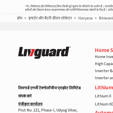
*रंग, विशेषताएं और विशिष्टताएं बिना किसी पूर्व सूचना के परिवर्तन के अधीन हैं। वा
छवियाँ और चित्रण केवल उदाहरणात्मक और प्रतिनिधित्वात्मक उद्देश्यों के लिए हैं। अ
होम
>
इन्वर्टर और बैटरी डीलर लोकेटर
>
Haryana
>
Bhiwan
Home S
Home Inve
High Capac
Inverter B
Inverter 
Lithium
लिवगार्ड एनर्जी टेक्नोलॉजीज प्राइवेट लिमिटेड
संपर्क करें
Lithium X
पंजीकृत कार्यालय
Lithium X
Plot No. 221, Phase-I, Udyog Vihar,
Automo