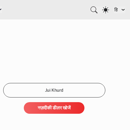
हि
नज़दीकी डीलर खोजें