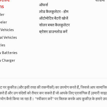
वीडियो
ऑफर्स
ns
लोड कैलकुलेटर - होम
ler
ऑटोमोटिव बैटरी खोजें
eler
सोलर बचत कैलकुलेटर
 Vehicles
ब्रोशर डाउनलोड करें
l Vehicles
cles
w Batteries
w Charger
इट पर कुकीज़ (और इसी तरह की तकनीकों) का उपयोग करते हैं, जिससे आप सामाजि
लिवगार्ड के बारे में अधिक जानकारी
कते हैं और उन संदेशों को तैयार कर सकते हैं जो आपके लिए प्रासंगिक हैं (हमारी साइट
पयोग कैसे किया जा रहा है। "स्वीकार करें" पर क्लिक करके आप कुकीज़ के हमारे उप
© लिवगार्ड 2023। सभी अधिकार सुरक्षित