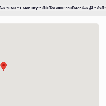
ोलर समाधान
E Mobility
ऑटोमोटिव समाधान
मालिक
डीलर ढूँढें
कंपनी