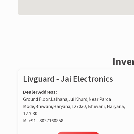
Inve
Livguard - Jai Electronics
Dealer Address:
Ground Floor,Lalhana,Jui Khurd,Near Parda
Mode,Bhiwani,Haryana,127030, Bhiwani, Haryana,
127030
M:
+91 - 8037160858