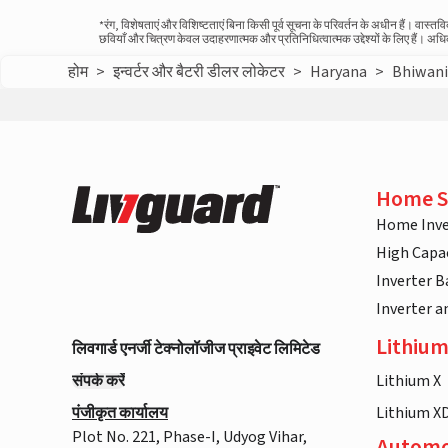
*रंग, विशेषताएं और विशिष्टताएं बिना किसी पूर्व सूचना के परिवर्तन के अधीन हैं। वा
छवियाँ और चित्रण केवल उदाहरणात्मक और प्रतिनिधित्वात्मक उद्देश्यों के लिए हैं। अ
होम
>
इन्वर्टर और बैटरी डीलर लोकेटर
>
Haryana
>
Bhiwan
Home S
Home Inve
High Capac
Inverter B
Inverter 
Lithium
लिवगार्ड एनर्जी टेक्नोलॉजीज प्राइवेट लिमिटेड
संपर्क करें
Lithium X
पंजीकृत कार्यालय
Lithium X
Plot No. 221, Phase-I, Udyog Vihar,
Automo