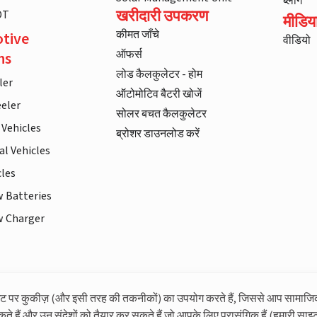
ब्लॉग
खरीदारी उपकरण
DT
मीडिय
कीमत जाँचे
tive
वीडियो
ऑफर्स
ns
लोड कैलकुलेटर - होम
ler
ऑटोमोटिव बैटरी खोजें
eler
सोलर बचत कैलकुलेटर
 Vehicles
ब्रोशर डाउनलोड करें
l Vehicles
cles
w Batteries
w Charger
इट पर कुकीज़ (और इसी तरह की तकनीकों) का उपयोग करते हैं, जिससे आप सामाजि
लिवगार्ड के बारे में अधिक जानकारी
कते हैं और उन संदेशों को तैयार कर सकते हैं जो आपके लिए प्रासंगिक हैं (हमारी साइट