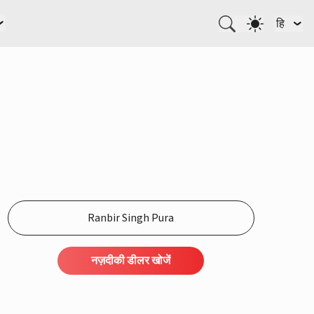
हि
नज़दीकी डीलर खोजें