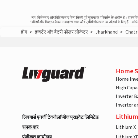
*रंग, विशेषताएं और विशिष्टताएं बिना किसी पूर्व सूचना के परिवर्तन के अधीन हैं। वा
छवियाँ और चित्रण केवल उदाहरणात्मक और प्रतिनिधित्वात्मक उद्देश्यों के लिए हैं। अ
होम
>
इन्वर्टर और बैटरी डीलर लोकेटर
>
Jharkhand
>
Chatr
Home S
Home Inve
High Capac
Inverter B
Inverter 
Lithium
लिवगार्ड एनर्जी टेक्नोलॉजीज प्राइवेट लिमिटेड
संपर्क करें
Lithium X
पंजीकृत कार्यालय
Lithium X