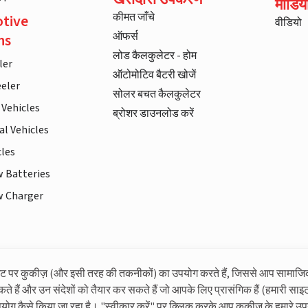
मीडिय
कीमत जाँचे
tive
वीडियो
ऑफर्स
ns
लोड कैलकुलेटर - होम
ler
ऑटोमोटिव बैटरी खोजें
eler
सोलर बचत कैलकुलेटर
 Vehicles
ब्रोशर डाउनलोड करें
l Vehicles
cles
w Batteries
w Charger
इट पर कुकीज़ (और इसी तरह की तकनीकों) का उपयोग करते हैं, जिससे आप सामाजि
लिवगार्ड के बारे में अधिक जानकारी
कते हैं और उन संदेशों को तैयार कर सकते हैं जो आपके लिए प्रासंगिक हैं (हमारी साइट
पयोग कैसे किया जा रहा है। "स्वीकार करें" पर क्लिक करके आप कुकीज़ के हमारे उप