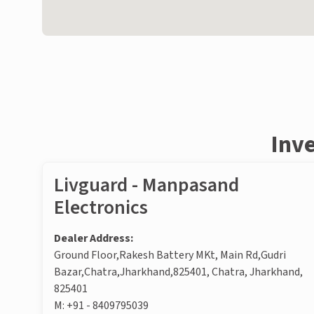
Inve
Livguard - Manpasand
Electronics
Dealer Address:
Ground Floor,Rakesh Battery MKt, Main Rd,Gudri
Bazar,Chatra,Jharkhand,825401, Chatra, Jharkhand,
825401
M:
+91 - 8409795039