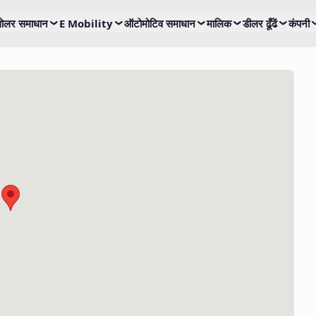
ोलर समाधान
E Mobility
ऑटोमोटिव समाधान
मालिक
डीलर ढूँढें
कंपनी