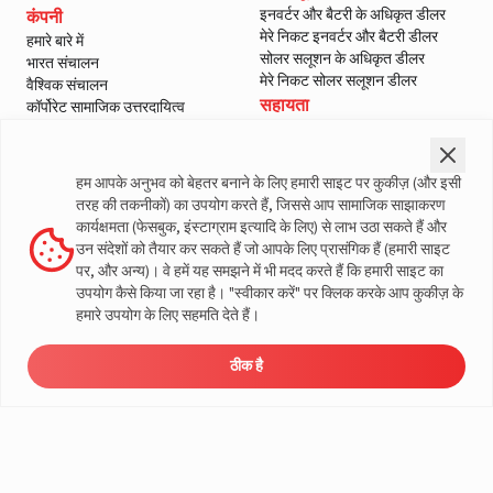
इनवर्टर और बैटरी के अधिकृत डीलर
कंपनी
मेरे निकट इनवर्टर और बैटरी डीलर
हमारे बारे में
सोलर सलूशन के अधिकृत डीलर
भारत संचालन
मेरे निकट सोलर सलूशन डीलर
वैश्विक संचालन
सहायता
कॉर्पोरेट सामाजिक उत्तरदायित्व
ई-वेस्ट मैनेजमेंट
हमसे संपर्क करें
शासन
सर्विस
ब्लॉग
वारंटी पंजीकरण
हम आपके अनुभव को बेहतर बनाने के लिए हमारी साइट पर कुकीज़ (और इसी
मीडिया और गैलरी
ग्राहक नीतियां
तरह की तकनीकों) का उपयोग करते हैं, जिससे आप सामाजिक साझाकरण
वीडियो
नियम और शर्तें
कार्यक्षमता (फेसबुक, इंस्टाग्राम इत्यादि के लिए) से लाभ उठा सकते हैं और
सेल्स वापसी नीति
उन संदेशों को तैयार कर सकते हैं जो आपके लिए प्रासंगिक हैं (हमारी साइट
गोपनीयता नीति
पर, और अन्य)। वे हमें यह समझने में भी मदद करते हैं कि हमारी साइट का
उपयोग कैसे किया जा रहा है। "स्वीकार करें" पर क्लिक करके आप कुकीज़ के
लिवगार्ड के बारे में अधिक जानकारी
हमारे उपयोग के लिए सहमति देते हैं।
ठीक है
ऊर्जा
डीलर
मूल्य निर्धारण
सर्विस
लोड कैलकुलेटर
© लिवगार्ड 2023। सभी अधिकार सुरक्षित
समाधान