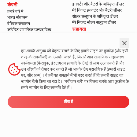
इनवर्टर और बैटरी के अधिकृत डीलर
कंपनी
मेरे निकट इनवर्टर और बैटरी डीलर
हमारे बारे में
सोलर सलूशन के अधिकृत डीलर
भारत संचालन
मेरे निकट सोलर सलूशन डीलर
वैश्विक संचालन
सहायता
कॉर्पोरेट सामाजिक उत्तरदायित्व
ई-वेस्ट मैनेजमेंट
हमसे संपर्क करें
शासन
सर्विस
ब्लॉग
वारंटी पंजीकरण
हम आपके अनुभव को बेहतर बनाने के लिए हमारी साइट पर कुकीज़ (और इसी
मीडिया और गैलरी
ग्राहक नीतियां
तरह की तकनीकों) का उपयोग करते हैं, जिससे आप सामाजिक साझाकरण
वीडियो
नियम और शर्तें
कार्यक्षमता (फेसबुक, इंस्टाग्राम इत्यादि के लिए) से लाभ उठा सकते हैं और
सेल्स वापसी नीति
उन संदेशों को तैयार कर सकते हैं जो आपके लिए प्रासंगिक हैं (हमारी साइट
गोपनीयता नीति
पर, और अन्य)। वे हमें यह समझने में भी मदद करते हैं कि हमारी साइट का
उपयोग कैसे किया जा रहा है। "स्वीकार करें" पर क्लिक करके आप कुकीज़ के
लिवगार्ड के बारे में अधिक जानकारी
हमारे उपयोग के लिए सहमति देते हैं।
ठीक है
ऊर्जा
डीलर
मूल्य निर्धारण
सर्विस
लोड कैलकुलेटर
© लिवगार्ड 2023। सभी अधिकार सुरक्षित
समाधान