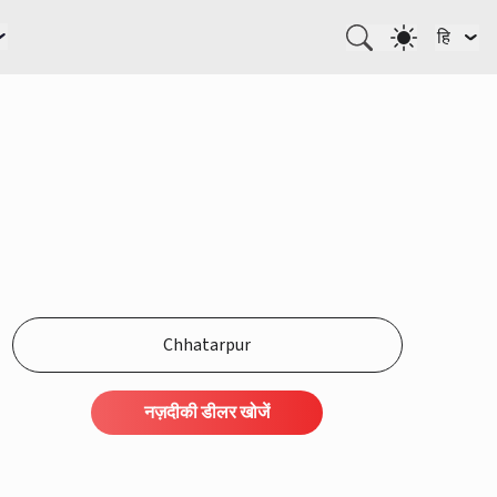
हि
नज़दीकी डीलर खोजें