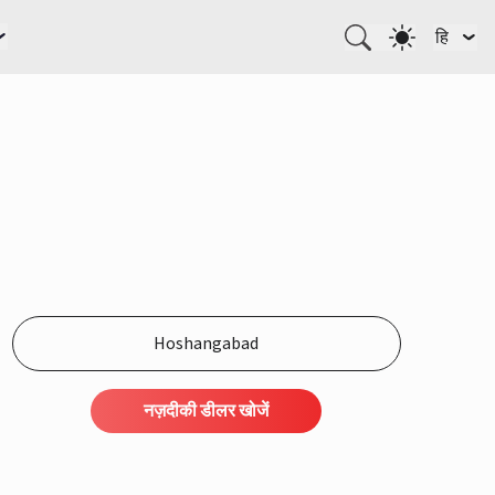
हि
नज़दीकी डीलर खोजें