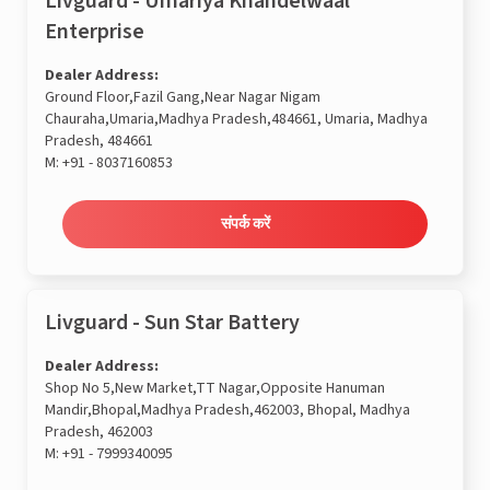
Livguard - Umariya Khandelwaal
Enterprise
Dealer Address:
Ground Floor,Fazil Gang,Near Nagar Nigam
Chauraha,Umaria,Madhya Pradesh,484661, Umaria, Madhya
Pradesh, 484661
M:
+91 - 8037160853
संपर्क करें
Livguard - Sun Star Battery
Dealer Address:
Shop No 5,New Market,TT Nagar,Opposite Hanuman
Mandir,Bhopal,Madhya Pradesh,462003, Bhopal, Madhya
Pradesh, 462003
M:
+91 - 7999340095