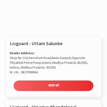
संपर्क करें
Livguard - Uttam Salunke
Dealer Address:
Shop No 110,Aerodrum Road,Bada Ganpati,Opposite
Piliyakhal Petrol Pump,Indore,Madhya Pradesh,452001,
Indore, Madhya Pradesh, 452001
M:
+91 - 9827090864
संपर्क करें