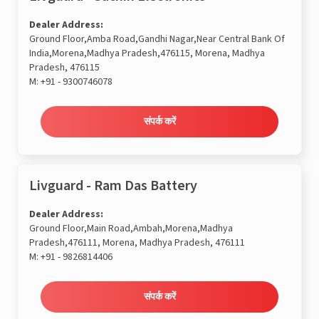
Dealer Address:
Ground Floor,Amba Road,Gandhi Nagar,Near Central Bank Of
India,Morena,Madhya Pradesh,476115, Morena, Madhya
Pradesh, 476115
M:
+91 - 9300746078
संपर्क करें
Livguard - Ram Das Battery
Dealer Address:
Ground Floor,Main Road,Ambah,Morena,Madhya
Pradesh,476111, Morena, Madhya Pradesh, 476111
M:
+91 - 9826814406
संपर्क करें