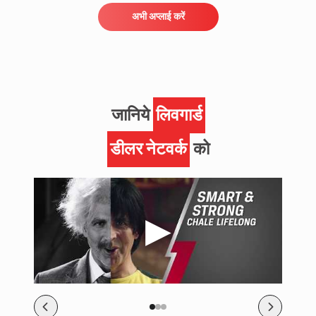
अभी अप्लाई करें
जानिये
लिवगार्ड
डीलर नेटवर्क
को