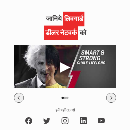
जानिये
लिवगार्ड
डीलर नेटवर्क
को
हमें यहाँ तलाशें