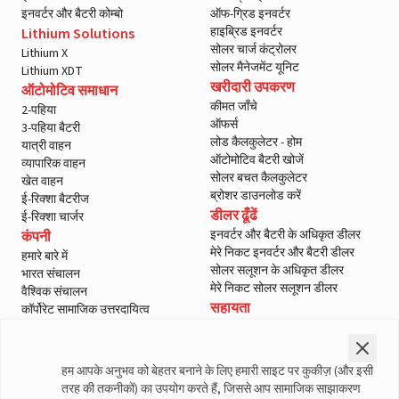
इनवर्टर और बैटरी कोम्बो
ऑफ-ग्रिड इनवर्टर
हाइब्रिड इनवर्टर
Lithium Solutions
सोलर चार्ज कंट्रोलर
Lithium X
सोलर मैनेजमेंट यूनिट
Lithium XDT
खरीदारी उपकरण
ऑटोमोटिव समाधान
कीमत जाँचे
2-पहिया
ऑफर्स
3-पहिया बैटरी
लोड कैलकुलेटर - होम
यात्री वाहन
ऑटोमोटिव बैटरी खोजें
व्यापारिक वाहन
सोलर बचत कैलकुलेटर
खेत वाहन
ब्रोशर डाउनलोड करें
ई-रिक्शा बैटरीज
डीलर ढूँढें
ई-रिक्शा चार्जर
इनवर्टर और बैटरी के अधिकृत डीलर
कंपनी
मेरे निकट इनवर्टर और बैटरी डीलर
हमारे बारे में
सोलर सलूशन के अधिकृत डीलर
भारत संचालन
मेरे निकट सोलर सलूशन डीलर
वैश्विक संचालन
सहायता
कॉर्पोरेट सामाजिक उत्तरदायित्व
ई-वेस्ट मैनेजमेंट
हमसे संपर्क करें
शासन
सर्विस
ब्लॉग
वारंटी पंजीकरण
हम आपके अनुभव को बेहतर बनाने के लिए हमारी साइट पर कुकीज़ (और इसी
मीडिया और गैलरी
ग्राहक नीतियां
तरह की तकनीकों) का उपयोग करते हैं, जिससे आप सामाजिक साझाकरण