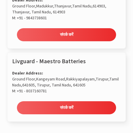
Dealer Address:
Ground Floor,Madukkur,Thanjavur,Tamil Nadu,614903,
Thanjavur, Tamil Nadu, 614903
M:
+91 - 9843738601
संपर्क करें
Livguard - Maestro Batteries
Dealer Address:
Ground Floor,Kangeyam Road,Rakkiyapalayam,Tirupur,Tamil
Nadu,641605, Tirupur, Tamil Nadu, 641605
M:
+91 - 8037160781
संपर्क करें