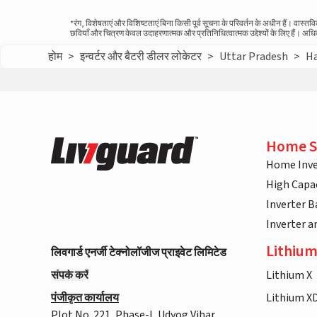
*रंग, विशेषताएं और विशिष्टताएं बिना किसी पूर्व सूचना के परिवर्तन के अधीन हैं। वा
छवियाँ और चित्रण केवल उदाहरणात्मक और प्रतिनिधित्वात्मक उद्देश्यों के लिए हैं। अ
होम
>
इन्वर्टर और बैटरी डीलर लोकेटर
>
Uttar Pradesh
>
H
Home S
Home Inve
High Capac
Inverter B
Inverter 
Lithium
लिवगार्ड एनर्जी टेक्नोलॉजीज प्राइवेट लिमिटेड
संपर्क करें
Lithium X
पंजीकृत कार्यालय
Lithium X
Plot No. 221, Phase-I, Udyog Vihar,