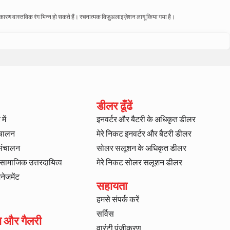
े कारण वास्तविक रंग भिन्न हो सकते हैं। रचनात्मक विज़ुअलाइज़ेशन लागू किया गया है।
डीलर ढूँढें
में
इनवर्टर और बैटरी के अधिकृत डीलर
ंचालन
मेरे निकट इनवर्टर और बैटरी डीलर
 संचालन
सोलर सलूशन के अधिकृत डीलर
ट सामाजिक उत्तरदायित्व
मेरे निकट सोलर सलूशन डीलर
ैनेजमेंट
सहायता
हमसे संपर्क करें
सर्विस
ा और गैलरी
वारंटी पंजीकरण