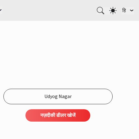
हि
नज़दीकी डीलर खोजें