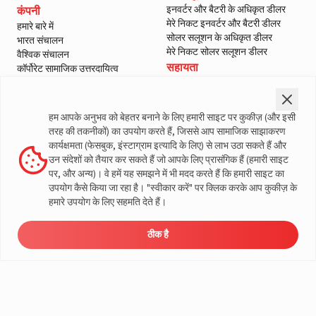
इनवर्टर और बैटरी के अधिकृत डीलर
कंपनी
मेरे निकट इनवर्टर और बैटरी डीलर
हमारे बारे में
सोलर सलूशन के अधिकृत डीलर
भारत संचालन
मेरे निकट सोलर सलूशन डीलर
वैश्विक संचालन
सहायता
कॉर्पोरेट सामाजिक उत्तरदायित्व
ई-वेस्ट मैनेजमेंट
हमसे संपर्क करें
शासन
सर्विस
ब्लॉग
वारंटी पंजीकरण
हम आपके अनुभव को बेहतर बनाने के लिए हमारी साइट पर कुकीज़ (और इसी
मीडिया और गैलरी
ग्राहक नीतियां
तरह की तकनीकों) का उपयोग करते हैं, जिससे आप सामाजिक साझाकरण
वीडियो
नियम और शर्तें
कार्यक्षमता (फेसबुक, इंस्टाग्राम इत्यादि के लिए) से लाभ उठा सकते हैं और
सेल्स वापसी नीति
उन संदेशों को तैयार कर सकते हैं जो आपके लिए प्रासंगिक हैं (हमारी साइट
गोपनीयता नीति
पर, और अन्य)। वे हमें यह समझने में भी मदद करते हैं कि हमारी साइट का
उपयोग कैसे किया जा रहा है। "स्वीकार करें" पर क्लिक करके आप कुकीज़ के
लिवगार्ड के बारे में अधिक जानकारी
हमारे उपयोग के लिए सहमति देते हैं।
ठीक है
ऊर्जा
डीलर
मूल्य निर्धारण
सर्विस
लोड कैलकुलेटर
© लिवगार्ड 2023। सभी अधिकार सुरक्षित
समाधान