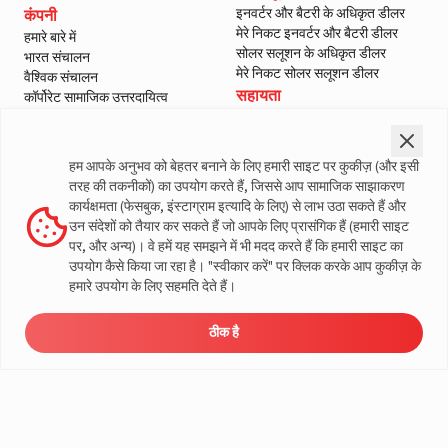
इनवर्टर और बैटरी के अधिकृत डीलर
कंपनी
मेरे निकट इनवर्टर और बैटरी डीलर
हमारे बारे में
सोलर सलूशन के अधिकृत डीलर
भारत संचालन
मेरे निकट सोलर सलूशन डीलर
वैश्विक संचालन
सहायता
कॉर्पोरेट सामाजिक उत्तरदायित्व
ई-वेस्ट मैनेजमेंट
हमसे संपर्क करें
शासन
सर्विस
ब्लॉग
वारंटी पंजीकरण
हम आपके अनुभव को बेहतर बनाने के लिए हमारी साइट पर कुकीज़ (और इसी
मीडिया और गैलरी
ग्राहक नीतियां
तरह की तकनीकों) का उपयोग करते हैं, जिससे आप सामाजिक साझाकरण
वीडियो
नियम और शर्तें
कार्यक्षमता (फेसबुक, इंस्टाग्राम इत्यादि के लिए) से लाभ उठा सकते हैं और
सेल्स वापसी नीति
उन संदेशों को तैयार कर सकते हैं जो आपके लिए प्रासंगिक हैं (हमारी साइट
गोपनीयता नीति
पर, और अन्य)। वे हमें यह समझने में भी मदद करते हैं कि हमारी साइट का
उपयोग कैसे किया जा रहा है। "स्वीकार करें" पर क्लिक करके आप कुकीज़ के
लिवगार्ड के बारे में अधिक जानकारी
हमारे उपयोग के लिए सहमति देते हैं।
ठीक है
ऊर्जा
डीलर
मूल्य निर्धारण
सर्विस
लोड कैलकुलेटर
© लिवगार्ड 2023। सभी अधिकार सुरक्षित
समाधान