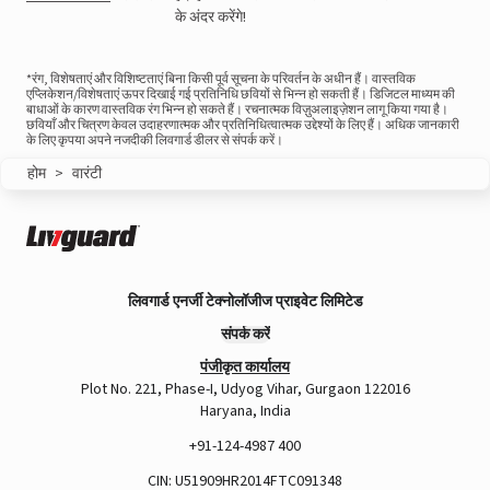
के अंदर करेंगे!
*रंग, विशेषताएं और विशिष्टताएं बिना किसी पूर्व सूचना के परिवर्तन के अधीन हैं। वास्तविक
एप्लिकेशन/विशेषताएं ऊपर दिखाई गई प्रतिनिधि छवियों से भिन्न हो सकती हैं। डिजिटल माध्यम की
बाधाओं के कारण वास्तविक रंग भिन्न हो सकते हैं। रचनात्मक विज़ुअलाइज़ेशन लागू किया गया है।
छवियाँ और चित्रण केवल उदाहरणात्मक और प्रतिनिधित्वात्मक उद्देश्यों के लिए हैं। अधिक जानकारी
के लिए कृपया अपने नजदीकी लिवगार्ड डीलर से संपर्क करें।
होम
>
वारंटी
लिवगार्ड एनर्जी टेक्नोलॉजीज प्राइवेट लिमिटेड
संपर्क करें
पंजीकृत कार्यालय
Plot No. 221, Phase-I, Udyog Vihar, Gurgaon 122016
Haryana, India
+91-124-4987 400
CIN: U51909HR2014FTC091348