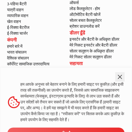
ऑफर्स
3-पहिया बैटरी
लोड कैलकुलेटर - होम
यात्री वाहन
ऑटोमोटिव बैटरी खोजें
व्यापारिक वाहन
सोलर बचत कैलकुलेटर
खेत वाहन
ब्रोशर डाउनलोड करें
ई-रिक्शा बैटरीज
डीलर ढूँढें
ई-रिक्शा चार्जर
इनवर्टर और बैटरी के अधिकृत डीलर
कंपनी
मेरे निकट इनवर्टर और बैटरी डीलर
हमारे बारे में
सोलर सलूशन के अधिकृत डीलर
भारत संचालन
मेरे निकट सोलर सलूशन डीलर
वैश्विक संचालन
सहायता
कॉर्पोरेट सामाजिक उत्तरदायित्व
ई-वेस्ट मैनेजमेंट
हमसे संपर्क करें
शासन
सर्विस
ब्लॉग
वारंटी पंजीकरण
हम आपके अनुभव को बेहतर बनाने के लिए हमारी साइट पर कुकीज़ (और इसी
मीडिया और गैलरी
ग्राहक नीतियां
तरह की तकनीकों) का उपयोग करते हैं, जिससे आप सामाजिक साझाकरण
वीडियो
नियम और शर्तें
कार्यक्षमता (फेसबुक, इंस्टाग्राम इत्यादि के लिए) से लाभ उठा सकते हैं और
सेल्स वापसी नीति
उन संदेशों को तैयार कर सकते हैं जो आपके लिए प्रासंगिक हैं (हमारी साइट
गोपनीयता नीति
पर, और अन्य)। वे हमें यह समझने में भी मदद करते हैं कि हमारी साइट का
उपयोग कैसे किया जा रहा है। "स्वीकार करें" पर क्लिक करके आप कुकीज़ के
लिवगार्ड के बारे में अधिक जानकारी
हमारे उपयोग के लिए सहमति देते हैं।