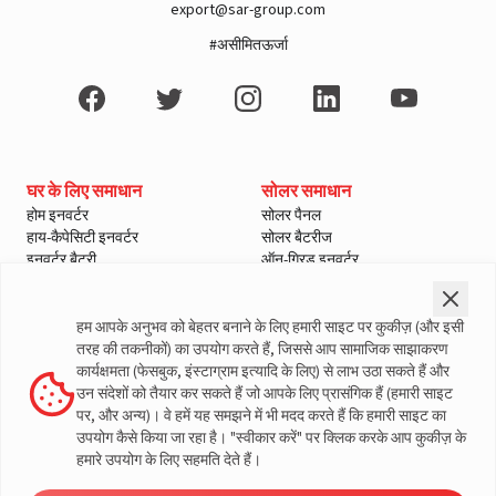
export@sar-group.com
#असीमितऊर्जा
A post shared by LivguardEnergy (@livguardenergy)
घर के लिए समाधान
सोलर समाधान
होम इनवर्टर
सोलर पैनल
हाय-कैपेसिटी इनवर्टर
सोलर बैटरीज
इनवर्टर बैटरी
ऑन-ग्रिड इनवर्टर
इनवर्टर और बैटरी कोम्बो
ऑफ-ग्रिड इनवर्टर
हाइब्रिड इनवर्टर
Lithium Solutions
सोलर चार्ज कंट्रोलर
हम आपके अनुभव को बेहतर बनाने के लिए हमारी साइट पर कुकीज़ (और इसी
Lithium X
सोलर मैनेजमेंट यूनिट
तरह की तकनीकों) का उपयोग करते हैं, जिससे आप सामाजिक साझाकरण
Lithium XDT
कार्यक्षमता (फेसबुक, इंस्टाग्राम इत्यादि के लिए) से लाभ उठा सकते हैं और
खरीदारी उपकरण
ऑटोमोटिव समाधान
उन संदेशों को तैयार कर सकते हैं जो आपके लिए प्रासंगिक हैं (हमारी साइट
कीमत जाँचे
2-पहिया
पर, और अन्य)। वे हमें यह समझने में भी मदद करते हैं कि हमारी साइट का
ऑफर्स
3-पहिया बैटरी
उपयोग कैसे किया जा रहा है। "स्वीकार करें" पर क्लिक करके आप कुकीज़ के
लोड कैलकुलेटर - होम
यात्री वाहन
हमारे उपयोग के लिए सहमति देते हैं।
ऑटोमोटिव बैटरी खोजें
व्यापारिक वाहन
सोलर बचत कैलकुलेटर
खेत वाहन