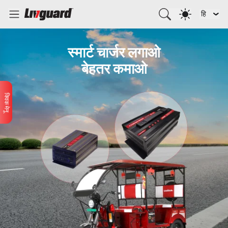
हि
स्मार्ट चार्जर लगाओ
बेहतर कमाओ
क्विक मेनू