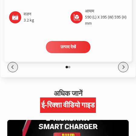
आयाम
वज़न
590 (L) X 395 (W) 595 (H)
3.2 kg
mm
उत्पाद देखें
अधिक जानें
ई-रिक्शा वीडियो गाइड