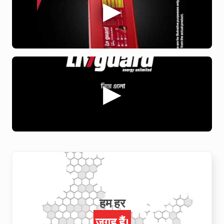
हम हर
जगह हैं!