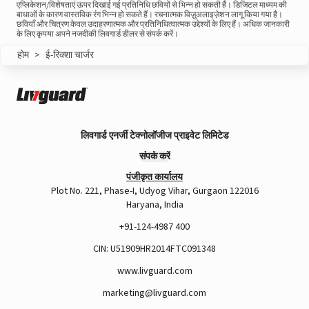
एप्लिकेशन/विशेषताएं ऊपर दिखाई गई प्रतिनिधि छवियों से भिन्न हो सकती हैं। डिजिटल माध्यम की
बाधाओं के कारण वास्तविक रंग भिन्न हो सकते हैं। रचनात्मक विज़ुअलाइज़ेशन लागू किया गया है।
छवियाँ और चित्रण केवल उदाहरणात्मक और प्रतिनिधित्वात्मक उद्देश्यों के लिए हैं। अधिक जानकारी
के लिए कृपया अपने नजदीकी लिवगार्ड डीलर से संपर्क करें।
A post shared by Rajan Arora (@hustlingrajan)
होम
>
ई-रिक्शा चार्जर
लिवगार्ड एनर्जी टेक्नोलॉजीज प्राइवेट लिमिटेड
संपर्क करें
पंजीकृत कार्यालय
Plot No. 221, Phase-I, Udyog Vihar, Gurgaon 122016
Haryana, India
+91-124-4987 400
CIN: U51909HR2014FTC091348
View this post on Instagram
www.livguard.com
marketing@livguard.com