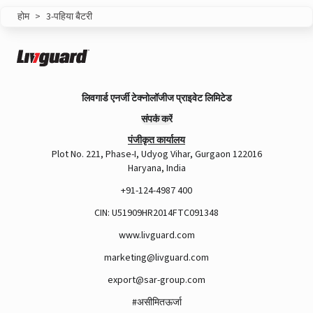
होम
>
3-पहिया बैटरी
A post shared by Rajan Arora (@hustlingrajan)
लिवगार्ड एनर्जी टेक्नोलॉजीज प्राइवेट लिमिटेड
संपर्क करें
पंजीकृत कार्यालय
Plot No. 221, Phase-I, Udyog Vihar, Gurgaon 122016
Haryana, India
+91-124-4987 400
CIN: U51909HR2014FTC091348
www.livguard.com
marketing@livguard.com
View this post on Instagram
export@sar-group.com
#असीमितऊर्जा