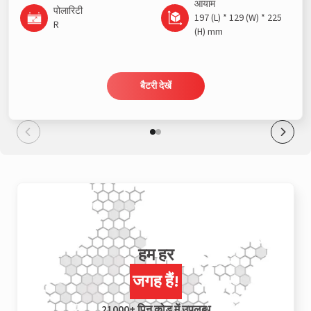
आयाम
पोलारिटी
197 (L) * 129 (W) * 225
R
(H) mm
बैटरी देखें
हम हर
जगह हैं!
21000+ पिन कोड में उपलब्ध