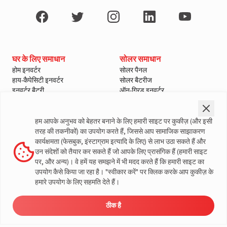
घर के लिए समाधान
सोलर समाधान
A post shared by LivguardEnergy (@livguardenergy)
होम इनवर्टर
सोलर पैनल
हाय-कैपेसिटी इनवर्टर
सोलर बैटरीज
इनवर्टर बैटरी
ऑन-ग्रिड इनवर्टर
इनवर्टर और बैटरी कोम्बो
ऑफ-ग्रिड इनवर्टर
हाइब्रिड इनवर्टर
Lithium Solutions
सोलर चार्ज कंट्रोलर
हम आपके अनुभव को बेहतर बनाने के लिए हमारी साइट पर कुकीज़ (और इसी
Lithium X
सोलर मैनेजमेंट यूनिट
तरह की तकनीकों) का उपयोग करते हैं, जिससे आप सामाजिक साझाकरण
Lithium XDT
खरीदारी उपकरण
कार्यक्षमता (फेसबुक, इंस्टाग्राम इत्यादि के लिए) से लाभ उठा सकते हैं और
ऑटोमोटिव समाधान
उन संदेशों को तैयार कर सकते हैं जो आपके लिए प्रासंगिक हैं (हमारी साइट
कीमत जाँचे
2-पहिया
पर, और अन्य)। वे हमें यह समझने में भी मदद करते हैं कि हमारी साइट का
ऑफर्स
3-पहिया बैटरी
उपयोग कैसे किया जा रहा है। "स्वीकार करें" पर क्लिक करके आप कुकीज़ के
लोड कैलकुलेटर - होम
यात्री वाहन
हमारे उपयोग के लिए सहमति देते हैं।
ऑटोमोटिव बैटरी खोजें
व्यापारिक वाहन
सोलर बचत कैलकुलेटर
खेत वाहन
ब्रोशर डाउनलोड करें
ठीक है
ई-रिक्शा बैटरीज
डीलर
प्रोडक्ट
संपर्क
संपर्क
ढूँढें
कैटलॉग
करें
करें
डीलर ढूँढें
ई-रिक्शा चार्जर
इनवर्टर और बैटरी के अधिकृत डीलर
View this post on Instagram