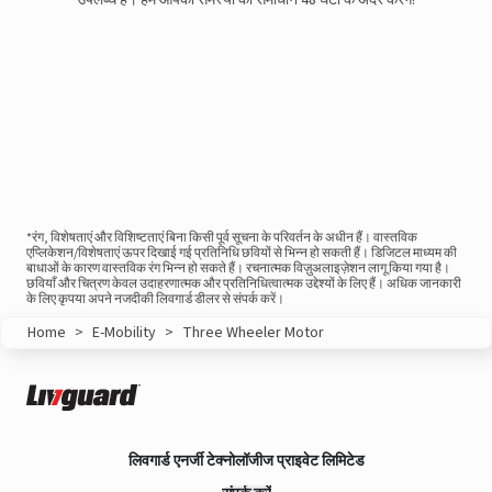
*रंग, विशेषताएं और विशिष्टताएं बिना किसी पूर्व सूचना के परिवर्तन के अधीन हैं। वास्तविक
एप्लिकेशन/विशेषताएं ऊपर दिखाई गई प्रतिनिधि छवियों से भिन्न हो सकती हैं। डिजिटल माध्यम की
बाधाओं के कारण वास्तविक रंग भिन्न हो सकते हैं। रचनात्मक विज़ुअलाइज़ेशन लागू किया गया है।
छवियाँ और चित्रण केवल उदाहरणात्मक और प्रतिनिधित्वात्मक उद्देश्यों के लिए हैं। अधिक जानकारी
के लिए कृपया अपने नजदीकी लिवगार्ड डीलर से संपर्क करें।
Home
>
E-Mobility
>
Three Wheeler Motor
लिवगार्ड एनर्जी टेक्नोलॉजीज प्राइवेट लिमिटेड