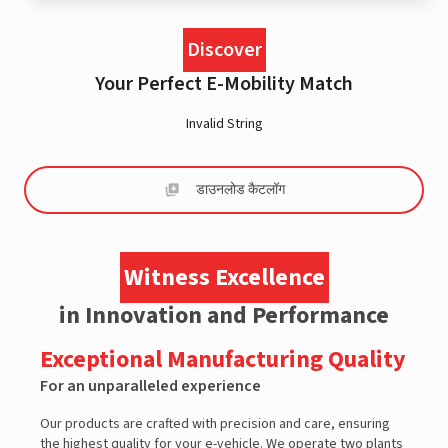
Discover
Your Perfect E-Mobility Match
Invalid String
डाउनलोड कैटलॉग
Witness Excellence
in Innovation and Performance
Exceptional Manufacturing Quality
For an unparalleled experience
F
Our products are crafted with precision and care, ensuring
O
the highest quality for your e-vehicle. We operate two plants