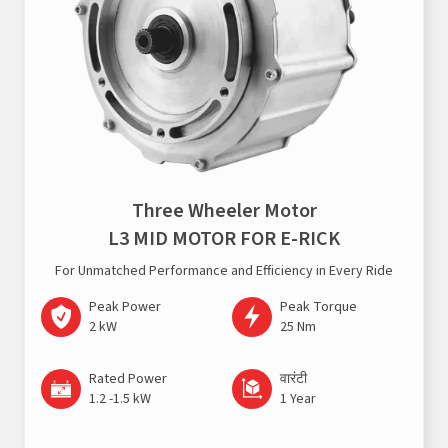
Three Wheeler Motor
L3 MID MOTOR FOR E-RICK
For Unmatched Performance and Efficiency in Every Ride
Peak Power
Peak Torque
2 kW
25 Nm
Rated Power
वारंटी
1.2 -1.5 kW
1 Year