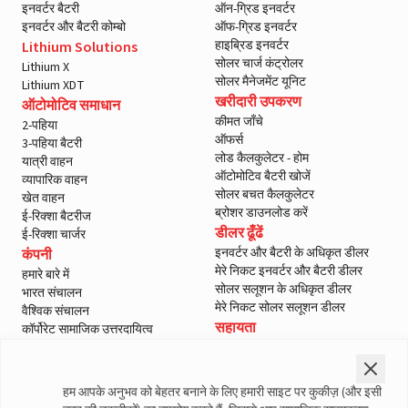
इनवर्टर बैटरी
ऑन-ग्रिड इनवर्टर
इनवर्टर और बैटरी कोम्बो
ऑफ-ग्रिड इनवर्टर
हाइब्रिड इनवर्टर
Lithium Solutions
सोलर चार्ज कंट्रोलर
Lithium X
सोलर मैनेजमेंट यूनिट
Lithium XDT
खरीदारी उपकरण
ऑटोमोटिव समाधान
कीमत जाँचे
2-पहिया
ऑफर्स
3-पहिया बैटरी
लोड कैलकुलेटर - होम
यात्री वाहन
ऑटोमोटिव बैटरी खोजें
व्यापारिक वाहन
सोलर बचत कैलकुलेटर
खेत वाहन
ब्रोशर डाउनलोड करें
ई-रिक्शा बैटरीज
डीलर ढूँढें
ई-रिक्शा चार्जर
इनवर्टर और बैटरी के अधिकृत डीलर
कंपनी
मेरे निकट इनवर्टर और बैटरी डीलर
हमारे बारे में
सोलर सलूशन के अधिकृत डीलर
भारत संचालन
मेरे निकट सोलर सलूशन डीलर
वैश्विक संचालन
सहायता
कॉर्पोरेट सामाजिक उत्तरदायित्व
ई-वेस्ट मैनेजमेंट
हमसे संपर्क करें
शासन
सर्विस
ब्लॉग
वारंटी पंजीकरण
हम आपके अनुभव को बेहतर बनाने के लिए हमारी साइट पर कुकीज़ (और इसी
मीडिया और गैलरी
ग्राहक नीतियां