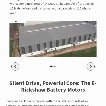
2
with a combined area of 142,000 sq ft, capable of producing
t
1.2 lakh motors and batteries with a capacity of 2 GWh per
p
year.
Silent Drive, Powerful Core: The E-
Rickshaw Battery Motors
Every lane in India is packed with the bustling sounds of e-
rickshaws, and this means of transport is also embracing a