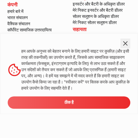
इनवर्टर और बैटरी के अधिकृत डीलर
कंपनी
मेरे निकट इनवर्टर और बैटरी डीलर
हमारे बारे में
सोलर सलूशन के अधिकृत डीलर
भारत संचालन
मेरे निकट सोलर सलूशन डीलर
वैश्विक संचालन
सहायता
कॉर्पोरेट सामाजिक उत्तरदायित्व
ई-वेस्ट मैनेजमेंट
हमसे संपर्क करें
शासन
सर्विस
ब्लॉग
वारंटी पंजीकरण
हम आपके अनुभव को बेहतर बनाने के लिए हमारी साइट पर कुकीज़ (और इसी
मीडिया और गैलरी
ग्राहक नीतियां
तरह की तकनीकों) का उपयोग करते हैं, जिससे आप सामाजिक साझाकरण
वीडियो
नियम और शर्तें
कार्यक्षमता (फेसबुक, इंस्टाग्राम इत्यादि के लिए) से लाभ उठा सकते हैं और
सेल्स वापसी नीति
उन संदेशों को तैयार कर सकते हैं जो आपके लिए प्रासंगिक हैं (हमारी साइट
गोपनीयता नीति
पर, और अन्य)। वे हमें यह समझने में भी मदद करते हैं कि हमारी साइट का
उपयोग कैसे किया जा रहा है। "स्वीकार करें" पर क्लिक करके आप कुकीज़ के
लिवगार्ड के बारे में अधिक जानकारी
हमारे उपयोग के लिए सहमति देते हैं।
ठीक है
ऊर्जा
डीलर
मूल्य निर्धारण
सर्विस
लोड कैलकुलेटर
© लिवगार्ड 2023। सभी अधिकार सुरक्षित
समाधान