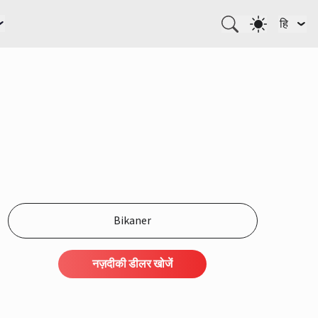
हि
नज़दीकी डीलर खोजें