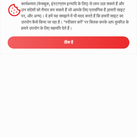
View this post on Instagram
कार्यक्षमता (फेसबुक, इंस्टाग्राम इत्यादि के लिए) से लाभ उठा सकते हैं और
खरीदारी उपकरण
ऑटोमोटिव समाधान
उन संदेशों को तैयार कर सकते हैं जो आपके लिए प्रासंगिक हैं (हमारी साइट
कीमत जाँचे
2-पहिया
पर, और अन्य)। वे हमें यह समझने में भी मदद करते हैं कि हमारी साइट का
ऑफर्स
3-पहिया बैटरी
उपयोग कैसे किया जा रहा है। "स्वीकार करें" पर क्लिक करके आप कुकीज़ के
लोड कैलकुलेटर - होम
यात्री वाहन
हमारे उपयोग के लिए सहमति देते हैं।
ऑटोमोटिव बैटरी खोजें
व्यापारिक वाहन
सोलर बचत कैलकुलेटर
खेत वाहन
ब्रोशर डाउनलोड करें
ठीक है
ई-रिक्शा बैटरीज
डीलर
प्रोडक्ट
संपर्क
संपर्क
ढूँढें
कैटलॉग
करें
करें
डीलर ढूँढें
ई-रिक्शा चार्जर
इनवर्टर और बैटरी के अधिकृत डीलर
कंपनी
मेरे निकट इनवर्टर और बैटरी डीलर
हमारे बारे में
सोलर सलूशन के अधिकृत डीलर
भारत संचालन
A post shared by LivguardEnergy (@livguardenergy)
मेरे निकट सोलर सलूशन डीलर
वैश्विक संचालन
सहायता
कॉर्पोरेट सामाजिक उत्तरदायित्व
ई-वेस्ट मैनेजमेंट
हमसे संपर्क करें
शासन
सर्विस
ब्लॉग
वारंटी पंजीकरण
मीडिया और गैलरी
ग्राहक नीतियां
वीडियो
नियम और शर्तें
सेल्स वापसी नीति
गोपनीयता नीति