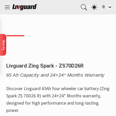
हि
क्विक मेनू
Livguard Zing Spark - ZS70D26R
65 Ah Capacity and 24+24* Months Warranty
Discover Livguard 65Ah four wheeler car battery (Zing
Spark ZS 70D26 R) with 24+24* Months warranty,
designed for high performance and long-lasting
power.