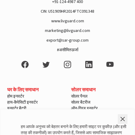
+91-124-4987 400
CIN: U51909HR2014FTC091348
www.livguard.com
marketing@livguard.com
A post shared by Rajan Arora (@hustlingrajan)
export@sar-group.com
#असीमितऊर्जा
घर के लिए समाधान
सोलर समाधान
होम इनवर्टर
सोलर पैनल
हाय-कैपेसिटी इनवर्टर
सोलर बैटरीज
इनवर्टर बैटरी
ऑन-ग्रिड इनवर्टर
इनवर्टर और बैटरी कोम्बो
ऑफ-ग्रिड इनवर्टर
हाइब्रिड इनवर्टर
Lithium Solutions
सोलर चार्ज कंट्रोलर
हम आपके अनुभव को बेहतर बनाने के लिए हमारी साइट पर कुकीज़ (और इसी
Lithium X
सोलर मैनेजमेंट यूनिट
तरह की तकनीकों) का उपयोग करते हैं, जिससे आप सामाजिक साझाकरण
Lithium XDT