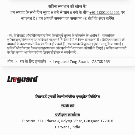
सर्विस समाधान की खोज में?
A post shared by LivguardEnergy (@livguardenergy)
हम सप्ताह के सभी दिन सुबह 9 बजे से शाम 6 बजे के बीच
+91 18001025551
पर
उपलब्ध हैं। हम आपकी समस्या का समाधान 48 घंटों के अंदर करेंगे!
*रंग, विशेषताएं और विशिष्टताएं बिना किसी पूर्व सूचना के परिवर्तन के अधीन हैं। वास्तविक
एप्लिकेशन/विशेषताएं ऊपर दिखाई गई प्रतिनिधि छवियों से भिन्न हो सकती हैं। डिजिटल माध्यम की
बाधाओं के कारण वास्तविक रंग भिन्न हो सकते हैं। रचनात्मक विज़ुअलाइज़ेशन लागू किया गया है।
छवियाँ और चित्रण केवल उदाहरणात्मक और प्रतिनिधित्वात्मक उद्देश्यों के लिए हैं। अधिक जानकारी
के लिए कृपया अपने नजदीकी लिवगार्ड डीलर से संपर्क करें।
होम
>
घर के लिए इनवर्टर
>
Livguard Zing Spark - ZS70D26R
लिवगार्ड एनर्जी टेक्नोलॉजीज प्राइवेट लिमिटेड
संपर्क करें
View this post on Instagram
पंजीकृत कार्यालय
Plot No. 221, Phase-I, Udyog Vihar, Gurgaon 122016
Haryana, India